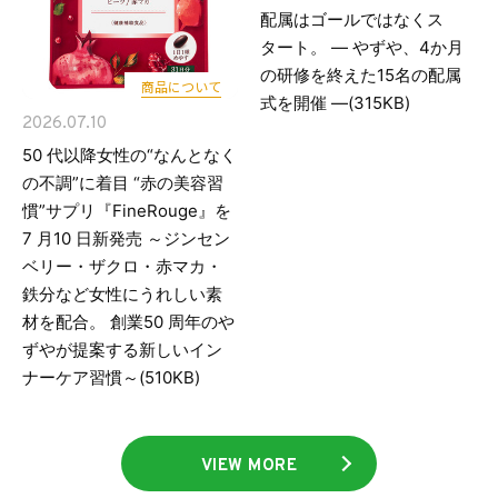
配属はゴールではなくス
タート。 ― やずや、4か月
の研修を終えた15名の配属
商品について
式を開催 ―(
315KB)
2026.07.10
50 代以降女性の“なんとなく
の不調”に着目 “赤の美容習
慣”サプリ『FineRouge』を
7 月10 日新発売 ～ジンセン
ベリー・ザクロ・赤マカ・
鉄分など女性にうれしい素
材を配合。 創業50 周年のや
ずやが提案する新しいイン
ナーケア習慣～(
510KB)
VIEW MORE